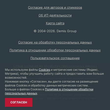
Согласие для авторов и спикеров
Об ИТ-деятельности
Карта сайта
©
2004
-2026.
Demis Group
Согласие на обработку персональных данных
Политика в отношении обработки персональных данных
Пользовательское соглашение
Отзыв согласия на обработку персональных данных
Мы используем файлы
Cookies
и метрические системы (Яндекс.
Метрика), чтобы улучшить работу сайта и предоставить вам больше
возможностей.
Персональные данные опубликованы на сайте при наличии правовых
Нажимая кнопку «Согласен», вы даете согласие на размещение
оснований в соответствии с ч. 1 ст. 6 и ст. 10.1 152-ФЗ. Субъектами
файлов Cookies и обработку данных метрических систем.
установлены запреты на обработку неограниченным кругом лиц
Больше о файлах Cookies в
Политике в отношении обработки
опубликованных персональных данных.
персональных данных
.
Утверждение «Диджитал-агентство № 1 в России» основано на
занимаемой первой позиции в рейтинге digital-агентств от портала
ratingruneta.ru
СОГЛАСЕН