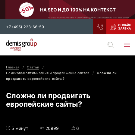
НА SEO И ДО 100% НА КОНТЕКСТ
Реклама. ООО "МАРКЕТИНГ И ОНЛАЙН ПРОДАЖИ". ИНН 9705151710. erid: 2SDnjdiVyD2
+7 (495) 223-66-59
Выберите свой город
Москва
Санкт-Петербург
Главная
Статьи
Нижний Новгород
Тамбов
Поисковая оптимизация и продвижение сайтов
Сложно ли
продвигать европейские сайты?
Воронеж
Тула
Новосибирск
Екатеринбург
Сложно ли продвигать
Самара
Ростов-на-Дону
европейские сайты?
Казань
и все регионы РФ
5 минут
20999
6