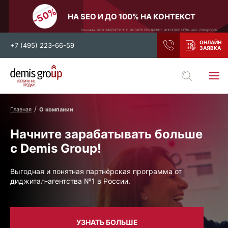
НА SEO И ДО 100% НА КОНТЕКСТ
Реклама. ООО "МАРКЕТИНГ И ОНЛАЙН ПРОДАЖИ". ИНН 9705151710. erid: 2SDnjdiVyD2
+7 (495) 223-66-59
Выберите свой город
Москва
Санкт-Петербург
Главная
О компании
Нижний Новгород
Тамбов
Начните зарабатывать больше
Воронеж
Тула
с Demis Group!
Новосибирск
Екатеринбург
Самара
Ростов-на-Дону
Выгодная и понятная партнёрская программа от
диджитал-агентства №1 в России.
Казань
и все регионы РФ
УЗНАТЬ БОЛЬШЕ