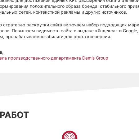
ованно для достижения единых KPI: расширения охвата целевой
ормирования положительного образа бренда, стабильного привл
иальных сетей, контекстной рекламы и других источников.
ю стратегию раскрутки сайта включаем набор подходящих марк
лов. Повышаем видимость сайта в выдаче «Яндекса» и Google,
м, прорабатываем юзабилити для роста конверсии.
в,
ела производственного департамента Demis Group
 РАБОТ