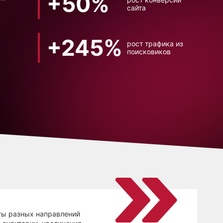
+50%
сайта
+245%
рост трафика из
поисковиков
ты разных направлений