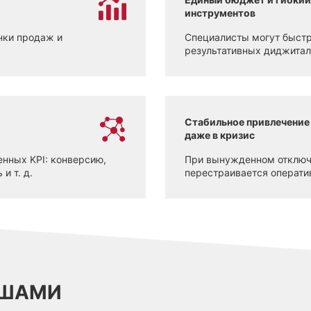
инструментов
нки продаж и
Специалисты могут быстр
результативных диджитал
Стабильное привлечение
даже в кризис
нных KPI: конверсию,
При вынужденном отключе
и т. д.
перестраивается оператив
ИШАМИ