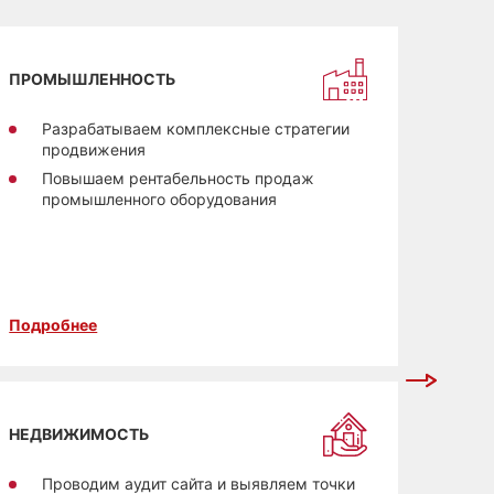
САЙТ
ПРОМЫШЛЕННОСТЬ
С
по
Разрабатываем комплексные стратегии
продвижения
П
п
Повышаем рентабельность продаж
промышленного оборудования
П
у
Подробнее
Подро
МАГА
НЕДВИЖИМОСТЬ
Г
Проводим аудит сайта и выявляем точки
О