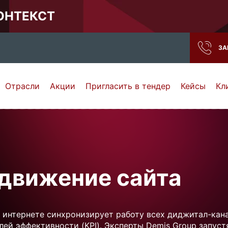
КОНТЕКСТ
ЗА
Отрасли
Акции
Пригласить в тендер
Кейсы
Кл
Нижний Новгород
Тамбов
Самара
Ростов-на-Дону
движение сайта
 интернете синхронизирует работу всех диджитал-кан
ей эффективности (KPI). Эксперты Demis Group запуст