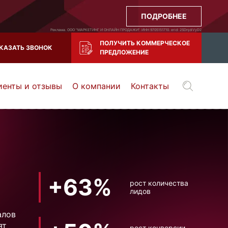
ПОДРОБНЕЕ
Реклама. ООО "МАРКЕТИНГ И ОНЛАЙН ПРОДАЖИ". ИНН 9705151710. erid: 2SDnjdiVyD2
ПОЛУЧИТЬ КОММЕРЧЕСКОЕ
КАЗАТЬ ЗВОНОК
ПРЕДЛОЖЕНИЕ
иенты и отзывы
О компании
Контакты
Воронеж
Тула
Казань
и все регионы РФ
+63%
рост количества
лидов
алов
ят
рост конверсии