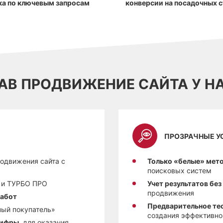
ка по ключевым запросам
конверсии на посадочных 
ЗАВ ПРОДВИЖЕНИЕ САЙТА У Н
ПРОЗРАЧНЫЕ У
одвижения сайта с
Только «белые» мет
поисковых систем
 и ТУРБО ПРО
Учет результатов бе
продвижения
работ
Предварительное те
ный покупатель»
создания эффективно
цифры,
для оказания