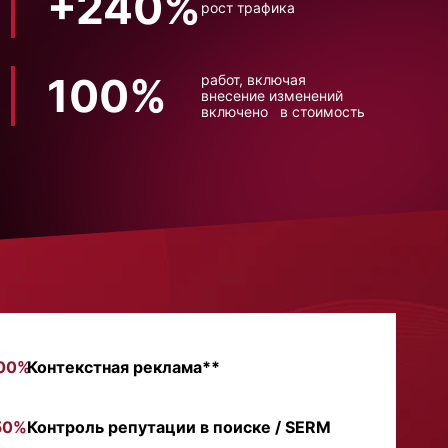
+240%
рост трафика
100%
работ, включая
внесение изменений
включено в стоимость
00%
Контекстная реклама**
50%
Контроль репутации в поиске / SERM