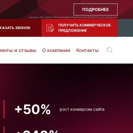
ПОДРОБНЕЕ
Реклама. ООО "МАРКЕТИНГ И ОНЛАЙН ПРОДАЖИ". ИНН 9705151710. erid: 2SDnjdiVyD2
ПОЛУЧИТЬ КОММЕРЧЕСКОЕ
КАЗАТЬ ЗВОНОК
ПРЕДЛОЖЕНИЕ
иенты и отзывы
О компании
Контакты
Воронеж
Тула
Казань
и все регионы РФ
+50%
рост конверсии сайта