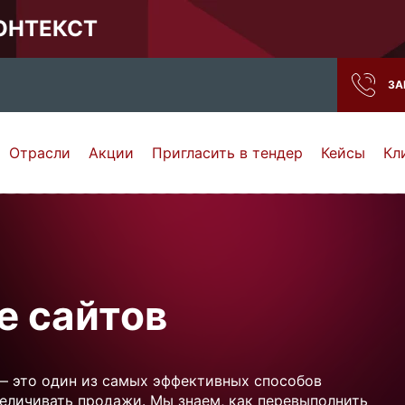
КОНТЕКСТ
ЗА
Отрасли
Акции
Пригласить в тендер
Кейсы
Кл
Нижний Новгород
Тамбов
Самара
Ростов-на-Дону
е сайтов
— это один из самых эффективных способов
величивать продажи. Мы знаем, как перевыполнить