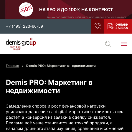
НА SEO И ДО 100% НА КОНТЕКСТ
Реклама. ООО "МАРКЕТИНГ И ОНЛАЙН ПРОДАЖИ". ИНН 9705151710. erid: 2SDnjdiVyD2
+7 (495) 223-66-59
Выберите свой город
Москва
Санкт-Петербург
Главная
Demis PRO: Маркетинг в недвижимости
Нижний Новгород
Тамбов
Воронеж
Тула
Demis PRO: Маркетинг в
недвижимости
Новосибирск
Екатеринбург
Самара
Ростов-на-Дону
Замедление спроса и рост финансовой нагрузки
Казань
и все регионы РФ
усиливают давление на digital-маркетинг: стоимость лида
растёт, а конверсия из заявки в сделку снижается.
Реклама всё чаще становится не точкой продажи, а
началом длинного этапа изучения, сравнения и сомнений