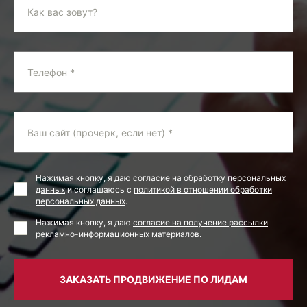
Как вас зовут?
Телефон *
Ваш сайт (прочерк, если нет) *
Нажимая кнопку,
я даю согласие на обработку персональных
данных
и соглашаюсь с
политикой в отношении обработки
персональных данных
.
Нажимая кнопку, я даю
согласие на получение рассылки
рекламно-информационных материалов
.
ЗАКАЗАТЬ ПРОДВИЖЕНИЕ ПО ЛИДАМ