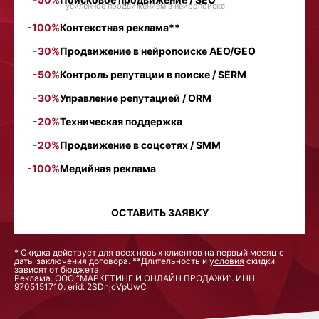
усиленное продвижением в нейропоиске
-100%
Контекстная реклама**
-30%
Продвижение в нейропоиске AEO/GEO
-50%
Контроль репутации в поиске / SERM
-30%
Управление репутацией / ORM
-20%
Техническая поддержка
-20%
Продвижение в соцсетях / SMM
-100%
Медийная реклама
ОСТАВИТЬ ЗАЯВКУ
* Скидка действует для всех новых клиентов на первый месяц с
даты заключения договора. **Длительность и
условия
скидки
зависят от бюджета
Реклама. ООО “МАРКЕТИНГ И ОНЛАЙН ПРОДАЖИ”. ИНН
9705151710. erid: 2SDnjcVpUwC