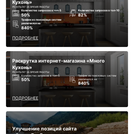
Кухонь»
РЕЗУЛЬТАТ ЗА ВРЕМЯ РАБОТЫ:
Количество запросов в топ-5
Количество запросов в топ-10
50%
82%
Трафик из поисковых систем
увеличился на
840%
ПОДРОБНЕЕ
Раскрутка интернет-магазина «Много
Кухонь»
РЕЗУЛЬТАТ ЗА ВРЕМЯ РАБОТЫ:
Количество запросов в топ-5
Трафик из поисковых систем
50%
увеличился на
840%
ПОДРОБНЕЕ
Улучшение позиций сайта