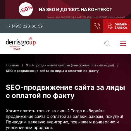
НА SEO И ДО 100% НА КОНТЕКСТ
Реклама. ООО "МАРКЕТИНГ И ОНЛАЙН ПРОДАЖИ". ИНН 9705151710. erid: 2SDnjdiVyD2
+7 (495) 223-66-59
Выберите свой город
Москва
Санкт-Петербург
Главная
SEO-продвижение сайтов (поисковая оптимизация)
Нижний Новгород
Тамбов
SEO-продвижение сайта за лиды с оплатой по факту
Воронеж
Тула
SEO-продвижение сайта за лиды
Новосибирск
Екатеринбург
с оплатой по факту
Самара
Ростов-на-Дону
Казань
и все регионы РФ
Хотите платить только за лиды? Тогда выбирайте
продвижение сайта с оплатой за заявки, заказы, покупки!
Приводим целевую аудиторию, повышаем конверсию и
увеличиваем продажи.