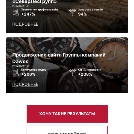
«СеверЛесГрупп»
РЕЗУЛЬТАТЫ:
Увеличился трафик на сайт
Запросов в топ-10
+247%
94%
ПОДРОБНЕЕ
Продвижение сайта Группы компаний
Dawos
РЕЗУЛЬТАТЫ:
Количество лидов
CR (% конверсии)
+206%
+208%
ПОДРОБНЕЕ
ХОЧУ ТАКИЕ РЕЗУЛЬТАТЫ