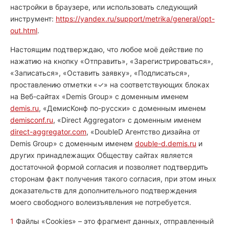
настройки в браузере, или использовать следующий
инструмент:
https://yandex.ru/support/metrika/general/opt-
out.html
.
Настоящим подтверждаю, что любое моё действие по
нажатию на кнопку «Отправить», «Зарегистрироваться»,
«Записаться», «Оставить заявку», «Подписаться»,
проставлению отметки «✓» на соответствующих блоках
на Веб-сайтах «Demis Group» с доменным именем
demis.ru
, «ДемисКонф по-русски» с доменным именем
demisconf.ru
, «Direct Aggregator» с доменным именем
direct-aggregator.com
, «DoubleD Агентство дизайна от
Demis Group» с доменным именем
double-d.demis.ru
и
других принадлежащих Обществу сайтах является
достаточной формой согласия и позволяет подтвердить
сторонам факт получения такого согласия, при этом иных
доказательств для дополнительного подтверждения
моего свободного волеизъявления не потребуется.
1
Файлы «Сookies» – это фрагмент данных, отправленный