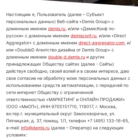
Настоящим я, Пользователь (далее – Субъект
персональных данных) Веб-сайта «Demis Group» с
доменным именем
demis.ru
, и/или «ДемисКонф по-
русски» с доменным именем
demisconf.ru
, и/или «Direct
Aggregator» с доменным именем
direct-aggregator.com
, и/
или «DoubleD Агентство дизайна от Demis Group» с
доменным именем
double-d.demis.ru
и других
принадлежащих Обществу сайтах (далее - Сайты)
действуя свободно, своей волей и в своем интересе, даю
свое согласие на обработку моих персональных данных с
использованием средств автоматизации, с передачей по
сети интернет Обществу с ограниченной
ответственностью «МАРКЕТИНГ и ОНЛАЙН ПРОДАЖИ»
(ООО «МиОП»), ИНН 9705151710, 119017, г. Москва,
вн.тер.г. муниципальный округ Замоскворечье, ул.
Пятницкая, д. 37, помещ. 1/1, телефон +7 (495) 133-16-65,
e-mail:
info@demis.ru
(далее – Оператор) на следующих
условиях: