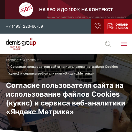
НА SEO И ДО 100% НА КОНТЕКСТ
Реклама. ООО "МАРКЕТИНГ И ОНЛАЙН ПРОДАЖИ". ИНН 9705151710. erid: 2SDnjdiVyD2
+7 (495) 223-66-59
Выберите свой город
Главная
О компании
Москва
Санкт-Петербург
Согласие пользователя сайта на использование файлов Сookies
Нижний Новгород
Тамбов
(кукис) и сервиса веб-аналитики «Яндекс.Метрика»
Согласие пользователя сайта на
Воронеж
Тула
использование файлов Сookies
Новосибирск
Екатеринбург
(кукис) и сервиса веб-аналитики
Самара
Ростов-на-Дону
«Яндекс.Метрика»
Казань
и все регионы РФ