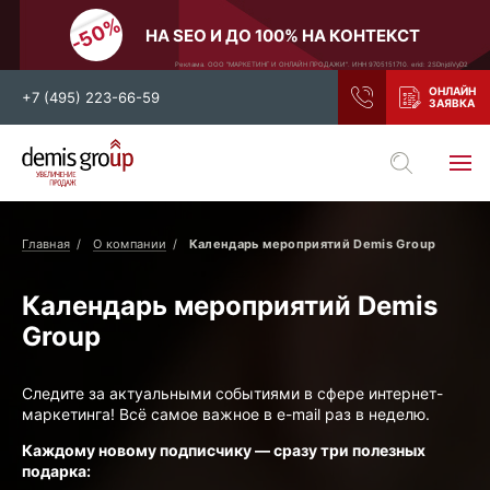
НА SEO И ДО 100% НА КОНТЕКСТ
Реклама. ООО "МАРКЕТИНГ И ОНЛАЙН ПРОДАЖИ". ИНН 9705151710. erid: 2SDnjdiVyD2
+7 (495) 223-66-59
Выберите свой город
Москва
Санкт-Петербург
Главная
О компании
Календарь мероприятий Demis Group
Нижний Новгород
Тамбов
Воронеж
Тула
Календарь мероприятий Demis
Group
Новосибирск
Екатеринбург
Самара
Ростов-на-Дону
Следите за актуальными событиями в сфере интернет-
Казань
и все регионы РФ
маркетинга! Всё самое важное в e-mail раз в неделю.
Каждому новому подписчику — сразу три полезных
подарка: