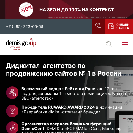
НА SEO И ДО 100% НА КОНТЕКСТ
Реклама. ООО "МАРКЕТИНГ И ОНЛАЙН ПРОДАЖИ". ИНН 9705151710. erid: 2SDnjdiVyD2
+7 (495) 223-66-59
Выберите свой город
Москва
Санкт-Петербург
Диджитал-агентство по
Нижний Новгород
Тамбов
продвижению
сайтов
№ 1 в России
Воронеж
Тула
Бессменный лидер «Рейтинга Рунета»
. 17 лет
Новосибирск
Екатеринбург
подряд занимаем 1-е место в номинации «Лучшее
SEO-агентство»
Самара
Ростов-на-Дону
Победитель RUWARD AWARD 2024
в номинации
Казань
и все регионы РФ
«Разработка digital-стратегии бренда»
Организатор всероссийских конференций
DemisConf
: DEMIS perFORMANce Conf, Marketing