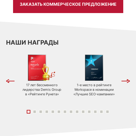
ЗАКАЗАТЬ КОММЕРЧЕСКОЕ ПРЕДЛОЖЕНИЕ
НАШИ НАГРАДЫ
тинге
17 лет бессменного
1-е место в рейтинге
2-е 
pace в
лидерства Demis Group
Workspace в номинации
Works
ивные
в «Рейтинге Рунета»
«Лучшие SEO-кампании»
«
 в