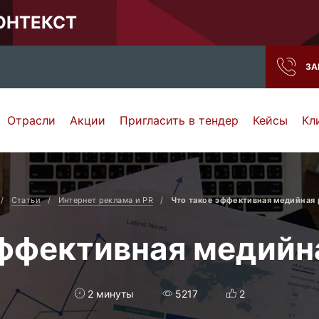
КОНТЕКСТ
ЗА
Отрасли
Акции
Пригласить в тендер
Кейсы
Кл
Нижний Новгород
Тамбов
Самара
Ростов-на-Дону
Статьи
Интернет реклама и PR
Что такое эффективная медийная 
эффективная медийн
2 минуты
5217
2