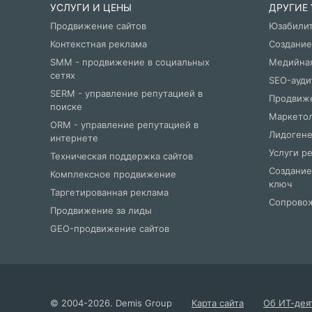
УСЛУГИ И ЦЕНЫ
ДРУГИЕ
Продвижение сайтов
Юзабили
Контекстная реклама
Создание
SMM - продвижение в социальных
Медийна
сетях
SEO-ауди
SERM - управление репутацией в
Продвиже
поиске
Маркетол
ORM - управление репутацией в
Лидогене
интернете
Услуги р
Техническая поддержка сайтов
Создание
Комплексное продвижение
ключ
Таргетированная реклама
Сопровож
Продвижение за лиды
GEO-продвижение сайтов
©
2004
-2026.
Demis Group
Карта сайта
Об ИТ-дея