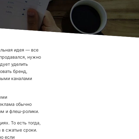
альная идея — все
 продавался, нужно
дует уделить
овать бренд,
нными каналами
ыми
еклама обычно
ом и флеш-ролики.
ях. То есть тогда,
 в сжатые сроки.
но если