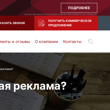
ПОДРОБНЕЕ
Реклама. ООО "МАРКЕТИНГ И ОНЛАЙН ПРОДАЖИ". ИНН 9705151710. erid: 2SDnjdiVyD2
ПОЛУЧИТЬ КОММЕРЧЕСКОЕ
КАЗАТЬ ЗВОНОК
ПРЕДЛОЖЕНИЕ
иенты и отзывы
О компании
Контакты
Воронеж
Тула
Казань
и все регионы РФ
реклама?
ая реклама?