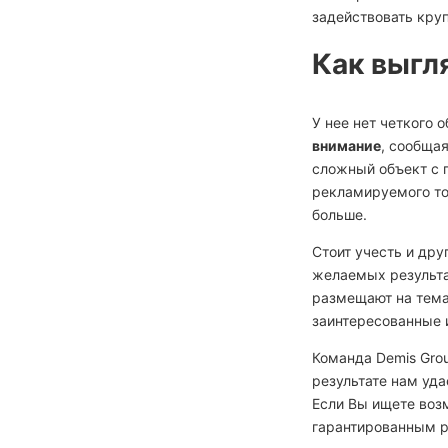
задействовать кру
Как выгл
У нее нет четкого 
внимание
, сообща
сложный объект с 
рекламируемого тов
больше.
Стоит учесть и др
желаемых результ
размещают на тема
заинтересованные и
Команда Demis Gro
результате нам уда
Если Вы ищете воз
гарантированным р