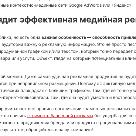
пные контекстно-медийные сети Google AdWords или «Яндекс».
ядит эффективная медийная р
облика, но есть одна
важная особенность — способность привле
я аудитории важную рекламную информацию. Это не просто пест
продуманной графикой и/или текстом, который точно передает 
ара или услуги. Объект, глядя на который потенциальный клиен
угой момент. Даже самая удачная рекламная продукция не буде
атов при неправильном размещении. Поэтому эффективную ме
тических площадках с большим трафиком. Там, где ее точно ув
нтернет-пользователи. Там, где она будет уместна и востребов
up учитывает все правила организации грамотных рекламных к
ется снизить
стоимость баннерной рекламы
без ущерба для ее 
можность продвижения бренда или продукта с рациональными 
езультатом, обращайтесь в нашу компанию!