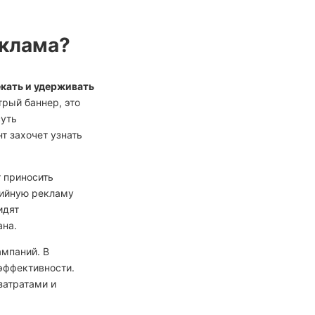
еклама?
кать и удерживать
рый баннер, это
суть
т захочет узнать
т приносить
дийную рекламу
идят
ана.
ампаний. В
эффективности.
затратами и