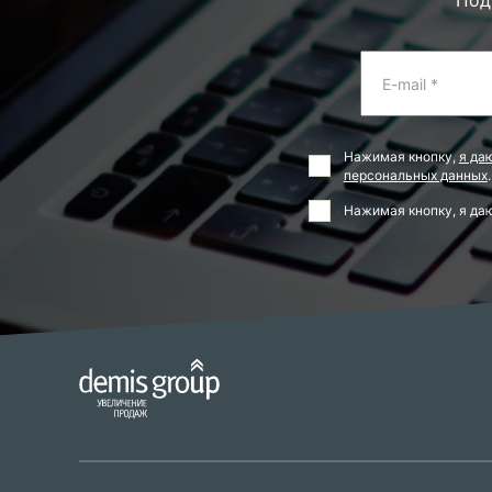
E-mail *
Нажимая кнопку,
я да
персональных данных
.
Нажимая кнопку, я д