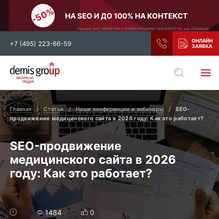
НА SEO И ДО 100% НА КОНТЕКСТ
Реклама. ООО "МАРКЕТИНГ И ОНЛАЙН ПРОДАЖИ". ИНН 9705151710. erid: 2SDnjdiVyD2
+7 (495) 223-66-59
Выберите свой город
Москва
Санкт-Петербург
Главная
Статьи
Наши конференции и вебинары
SEO-
Нижний Новгород
Тамбов
продвижение медицинского сайта в 2026 году: Как это работает?
Воронеж
Тула
SEO-продвижение
Новосибирск
Екатеринбург
медицинского сайта в 2026
Самара
Ростов-на-Дону
году: Как это работает?
Казань
и все регионы РФ
1484
0