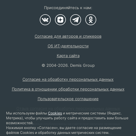
Присоединяйтесь к нам:
Согласие для авторов и спикеров
Об ИТ-деятельности
Карта сайта
©
2004
-2026.
Demis Group
Согласие на обработку персональных данных
Политика в отношении обработки персональных данных
Пользовательское соглашение
Отзыв согласия на обработку персональных данных
Мы используем файлы
Cookies
и метрические системы (Яндекс.
Метрика), чтобы улучшить работу сайта и предоставить вам больше
возможностей.
Персональные данные опубликованы на сайте при наличии правовых
Нажимая кнопку «Согласен», вы даете согласие на размещение
оснований в соответствии с ч. 1 ст. 6 и ст. 10.1 152-ФЗ. Субъектами
файлов Cookies и обработку данных метрических систем.
установлены запреты на обработку неограниченным кругом лиц