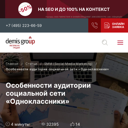
НА SEO И ДО 100% НА КОНТЕКСТ
Реклама. ООО "МАРКЕТИНГ И ОНЛАЙН ПРОДАЖИ". ИНН 9705151710. erid: 2SDnjdiVyD2
+7 (495) 223-66-59
Выберите свой город
Москва
Санкт-Петербург
Главная
Статьи
SMM (Social Media Marketing)
Нижний Новгород
Тамбов
Особенности аудитории социальной сети «Одноклассники»
Воронеж
Тула
Особенности аудитории
Новосибирск
Екатеринбург
социальной сети
Самара
Ростов-на-Дону
«Одноклассники»
Казань
и все регионы РФ
4 минуты
32395
14