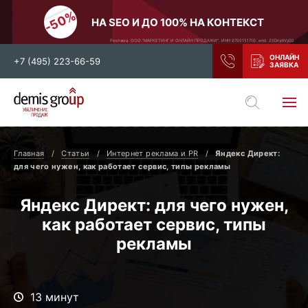
НА SEO И ДО 100% НА КОНТЕКСТ
Реклама. ООО "МАРКЕТИНГ И ОНЛАЙН ПРОДАЖИ". ИНН 9705151710. erid: 2SDnjdiVyD2
+7 (495) 223-66-59
Выберите свой город
Москва
Санкт-Петербург
Главная
Статьи
Интернет реклама и PR
Яндекс Директ:
Нижний Новгород
Тамбов
для чего нужен, как работает сервис, типы рекламы
Воронеж
Тула
Яндекс Директ: для чего нужен,
Новосибирск
Екатеринбург
как работает сервис, типы
Самара
Ростов-на-Дону
рекламы
Казань
и все регионы РФ
13 минут