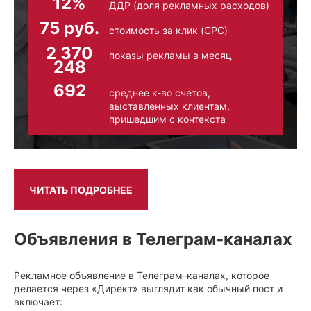
12%
ДДР (доля рекламных расходов)
75 руб.
стоимость за клик (CPC)
2 370
показы рекламы в месяц
248
692
среднее к-во счетов,
выставленных клиентам,
пришедшим с контекста
ЧИТАТЬ ПОДРОБНЕЕ
Объявления в Телеграм-каналах
Рекламное объявление в Телеграм-каналах, которое
делается через «Директ» выглядит как обычный пост и
включает: