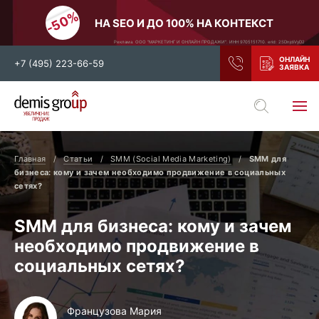
НА SEO И ДО 100% НА КОНТЕКСТ
Реклама. ООО "МАРКЕТИНГ И ОНЛАЙН ПРОДАЖИ". ИНН 9705151710. erid: 2SDnjdiVyD2
+7 (495) 223-66-59
Выберите свой город
Москва
Санкт-Петербург
Главная
Статьи
SMM (Social Media Marketing)
SMM для
Нижний Новгород
Тамбов
бизнеса: кому и зачем необходимо продвижение в социальных
сетях?
Воронеж
Тула
Новосибирск
Екатеринбург
SMM для бизнеса: кому и зачем
Самара
Ростов-на-Дону
необходимо продвижение в
социальных сетях?
Казань
и все регионы РФ
Французова Мария