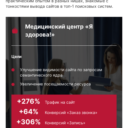
практическим опытом в разных нишах, знакомые с
тонкостями вывода сайтов в топ-1 поисковых систем.
Медицинский центр «Я
здорова!»
Цели
Улучшение видимости сайта по запросам
семантического ядра
Увеличение посещаемости ресурса
+276%
Трафик на сайт
+64%
Конверсий «Заказ звонка»
+306%
Конверсий «Запись»