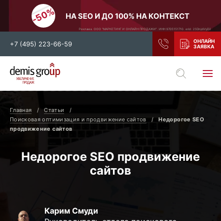
НА SEO И ДО 100% НА КОНТЕКСТ
Реклама. ООО "МАРКЕТИНГ И ОНЛАЙН ПРОДАЖИ". ИНН 9705151710. erid: 2SDnjdiVyD2
+7 (495) 223-66-59
Выберите свой город
Москва
Санкт-Петербург
Главная
Статьи
Нижний Новгород
Тамбов
Поисковая оптимизация и продвижение сайтов
Недорогое SEO
продвижение сайтов
Воронеж
Тула
Новосибирск
Екатеринбург
Недорогое SEO продвижение
Самара
Ростов-на-Дону
сайтов
Казань
и все регионы РФ
Карим Смуди