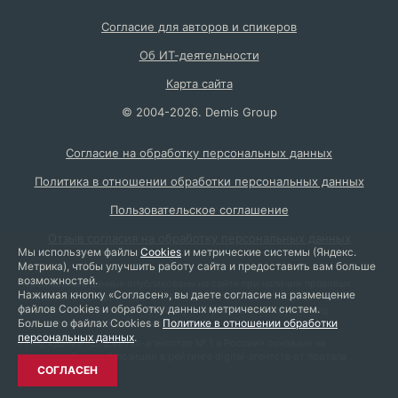
Согласие для авторов и спикеров
Об ИТ-деятельности
Карта сайта
©
2004
-2026.
Demis Group
Согласие на обработку персональных данных
Политика в отношении обработки персональных данных
Пользовательское соглашение
Отзыв согласия на обработку персональных данных
Мы используем файлы
Cookies
и метрические системы (Яндекс.
Метрика), чтобы улучшить работу сайта и предоставить вам больше
возможностей.
Персональные данные опубликованы на сайте при наличии правовых
Нажимая кнопку «Согласен», вы даете согласие на размещение
оснований в соответствии с ч. 1 ст. 6 и ст. 10.1 152-ФЗ. Субъектами
файлов Cookies и обработку данных метрических систем.
установлены запреты на обработку неограниченным кругом лиц
Больше о файлах Cookies в
Политике в отношении обработки
опубликованных персональных данных.
персональных данных
.
Утверждение «Диджитал-агентство № 1 в России» основано на
занимаемой первой позиции в рейтинге digital-агентств от портала
ratingruneta.ru
СОГЛАСЕН