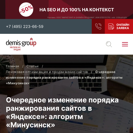
НА SEO И ДО 100% НА КОНТЕКСТ
Реклама. ООО "МАРКЕТИНГ И ОНЛАЙН ПРОДАЖИ". ИНН 9705151710. erid: 2SDnjdiVyD2
+7 (495) 223-66-59
Выберите свой город
Москва
Санкт-Петербург
Главная
Статьи
Нижний Новгород
Тамбов
Поисковая оптимизация и продвижение сайтов
Очередное
изменение порядка ранжирования сайтов в «Яндексе»: алгоритм
Воронеж
Тула
«Минусинск»
Новосибирск
Екатеринбург
Очередное изменение порядка
Самара
Ростов-на-Дону
ранжирования сайтов в
Казань
и все регионы РФ
«Яндексе»: алгоритм
«Минусинск»