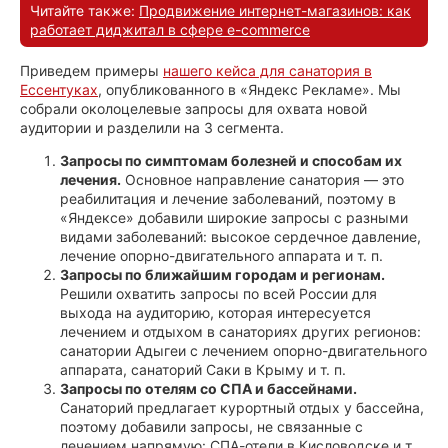
Читайте также:
Продвижение интернет-магазинов: как
работает диджитал в сфере e-commerce
Приведем примеры
нашего кейса для санатория в
Ессентуках
, опубликованного в «Яндекс Рекламе». Мы
собрали околоцелевые запросы для охвата новой
аудитории и разделили на 3 сегмента.
Запросы по симптомам болезней и способам их
лечения.
Основное направление санатория — это
реабилитация и лечение заболеваний, поэтому в
«Яндексе» добавили широкие запросы с разными
видами заболеваний: высокое сердечное давление,
лечение опорно-двигательного аппарата и т. п.
Запросы по ближайшим городам и регионам.
Решили охватить запросы по всей России для
выхода на аудиторию, которая интересуется
лечением и отдыхом в санаториях других регионов:
санатории Адыгеи с лечением опорно-двигательного
аппарата, санаторий Саки в Крыму и т. п.
Запросы по отелям со СПА и бассейнами.
Санаторий предлагает курортный отдых у бассейна,
поэтому добавили запросы, не связанные с
лечением напрямую: СПА-отели в Кисловодске и т.