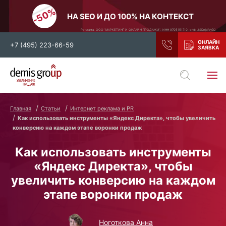
НА SEO И ДО 100% НА КОНТЕКСТ
Реклама. ООО "МАРКЕТИНГ И ОНЛАЙН ПРОДАЖИ". ИНН 9705151710. erid: 2SDnjdiVyD2
+7 (495) 223-66-59
Выберите свой город
Москва
Санкт-Петербург
Главная
Статьи
Интернет реклама и PR
Как использовать инструменты «Яндекс Директа», чтобы увеличить
Нижний Новгород
Тамбов
конверсию на каждом этапе воронки продаж
Воронеж
Тула
Как использовать инструменты
Новосибирск
Екатеринбург
«Яндекс Директа», чтобы
Самара
Ростов-на-Дону
увеличить конверсию на каждом
Казань
и все регионы РФ
этапе воронки продаж
Ноготкова Анна