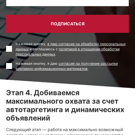
ПОДПИСАТЬСЯ
Нажимая кнопку,
я даю согласие на обработку персональных
данных
и соглашаюсь с
политикой в отношении обработки
персональных данных
.
Нажимая кнопку, я даю
согласие на получение рассылки
рекламно-информационных материалов
.
Этап 4. Добиваемся
максимального охвата за счет
автотаргетинга и динамических
объявлений
Следующий этап — работа на максимально возможный