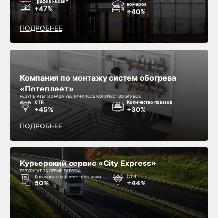
Трафик на сайт
номеров
+47%
+40%
ПОДРОБНЕЕ
Компания по монтажу систем обогрева
«Потеплеет»
РЕЗУЛЬТАТЫ: В 2 РАЗА УВЕЛИЧИЛОСЬ КОЛИЧЕСТВО ЗАЯВОК
CTR
Количество показов
+45%
+30%
ПОДРОБНЕЕ
Курьерский сервис «City Express»
РЕЗУЛЬТАТ ЗА ВРЕМЯ РАБОТЫ:
Конверсия на расчет доставки
CTR
50%
+44%