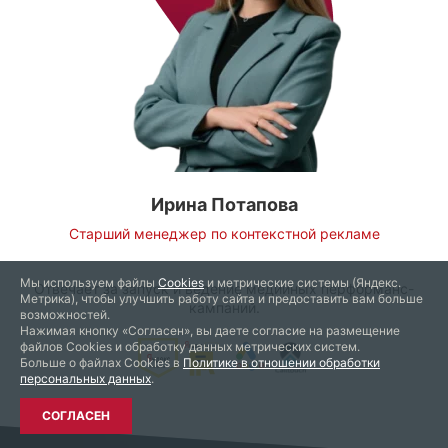
Ирина Потапова
Старший менеджер по контекстной рекламе
Мы используем файлы
Cookies
и метрические системы (Яндекс.
Отвечает за запуск и ведение медийных перформанс-
Метрика), чтобы улучшить работу сайта и предоставить вам больше
кампаний.
возможностей.
Нажимая кнопку «Согласен», вы даете согласие на размещение
файлов Cookies и обработку данных метрических систем.
Больше о файлах Cookies в
Политике в отношении обработки
персональных данных
.
СОГЛАСЕН