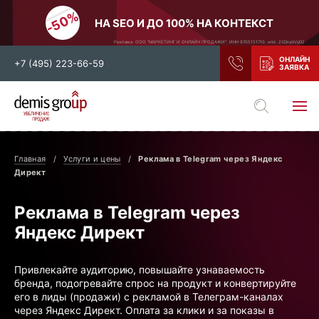
НА SEO И ДО 100% НА КОНТЕКСТ
Реклама. ООО "МАРКЕТИНГ И ОНЛАЙН ПРОДАЖИ". ИНН 9705151710. erid: 2SDnjdiVyD2
+7 (495) 223-66-59
Выберите свой город
Москва
Санкт-Петербург
Главная
Услуги и цены
Реклама в Telegram через Яндекс
Нижний Новгород
Тамбов
Директ
Воронеж
Тула
Реклама в Telegram через
Новосибирск
Екатеринбург
Яндекс Директ
Самара
Ростов-на-Дону
Казань
и все регионы РФ
Привлекайте аудиторию, повышайте узнаваемость
бренда, подогревайте спрос на продукт и конвертируйте
его в лиды (продажи) с рекламой в Телеграм-каналах
через Яндекс Директ. Оплата за клики и за показы в