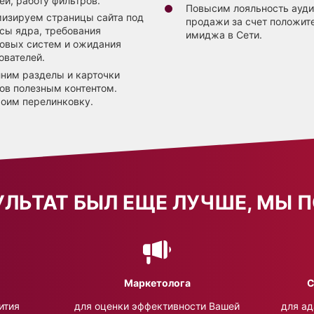
ей, работу фильтров.
Повысим лояльность ауди
изируем страницы сайта под
продажи за счет положит
сы ядра, требования
имиджа в Сети.
овых систем и ожидания
ователей.
ним разделы и карточки
ов полезным контентом.
оим перелинковку.
УЛЬТАТ БЫЛ ЕЩЕ ЛУЧШЕ, МЫ
Маркетолога
С
ития
для оценки эффективности Вашей
для ад