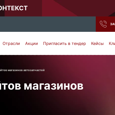
КОНТЕКСТ
ЗА
Отрасли
Акции
Пригласить в тендер
Кейсы
Кл
Нижний Новгород
Тамбов
Самара
Ростов-на-Дону
йтов магазинов автозапчастей
тов магазинов