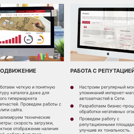
РОДВИЖЕНИЕ
РАБОТА С РЕПУТАЦИЕ
ботаем четкую и понятную
Настроим регулярный мон
туру каталога даже для
упоминаний интернет-маг
ого гипермаркета
автозапчастей в Сети.
апчастей. Проведем работы с
Разработаем бизнес-проц
лити сайта.
обработки негативных отз
ализируем технические
Проведем работу с
етры: скорость загрузки,
репутационными площадк
ктное отображение наличия
улучшив их тональность.