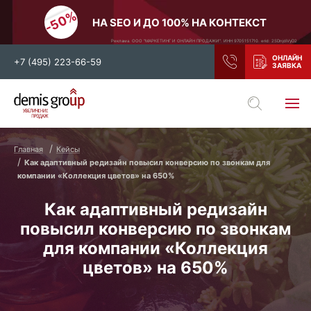
НА SEO И ДО 100% НА КОНТЕКСТ
Реклама. ООО "МАРКЕТИНГ И ОНЛАЙН ПРОДАЖИ". ИНН 9705151710. erid: 2SDnjdiVyD2
+7 (495) 223-66-59
Выберите свой город
Москва
Санкт-Петербург
Главная
Кейсы
Как адаптивный редизайн повысил конверсию по звонкам для
Нижний Новгород
Тамбов
компании «Коллекция цветов» на 650%
Воронеж
Тула
Как адаптивный редизайн
Новосибирск
Екатеринбург
повысил конверсию по звонкам
Самара
Ростов-на-Дону
для компании «Коллекция
Казань
и все регионы РФ
цветов» на 650%