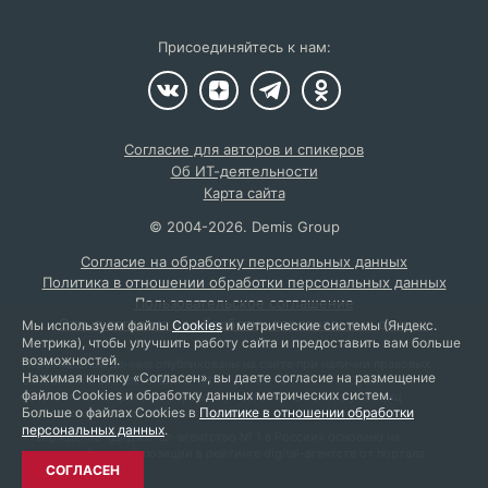
Присоединяйтесь к нам:
Согласие для авторов и спикеров
Об ИТ-деятельности
Карта сайта
©
2004
-2026.
Demis Group
Согласие на обработку персональных данных
Политика в отношении обработки персональных данных
Пользовательское соглашение
Отзыв согласия на обработку персональных данных
Мы используем файлы
Cookies
и метрические системы (Яндекс.
Метрика), чтобы улучшить работу сайта и предоставить вам больше
возможностей.
Персональные данные опубликованы на сайте при наличии правовых
Нажимая кнопку «Согласен», вы даете согласие на размещение
оснований в соответствии с ч. 1 ст. 6 и ст. 10.1 152-ФЗ. Субъектами
файлов Cookies и обработку данных метрических систем.
установлены запреты на обработку неограниченным кругом лиц
Больше о файлах Cookies в
Политике в отношении обработки
опубликованных персональных данных.
персональных данных
.
Утверждение «Диджитал-агентство № 1 в России» основано на
занимаемой первой позиции в рейтинге digital-агентств от портала
СОГЛАСЕН
ratingruneta.ru