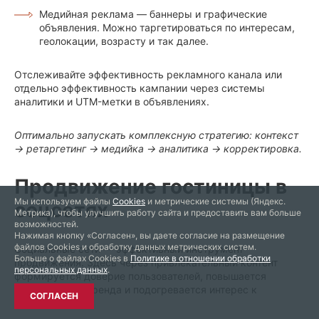
Медийная реклама — баннеры и графические
объявления. Можно таргетироваться по интересам,
геолокации, возрасту и так далее.
Отслеживайте эффективность рекламного канала или
отдельно эффективность кампании через системы
аналитики и UTM-метки в объявлениях.
Оптимально запускать комплексную стратегию: контекст
→ ретаргетинг → медийка → аналитика → корректировка.
Продвижение гостиницы в
Мы используем файлы
Cookies
и метрические системы (Яндекс.
соцсетях
Метрика), чтобы улучшить работу сайта и предоставить вам больше
возможностей.
Нажимая кнопку «Согласен», вы даете согласие на размещение
файлов Cookies и обработку данных метрических систем.
Социальные сети — эффективный инструмент
Больше о файлах Cookies в
Политике в отношении обработки
продвижения. Здесь через привлекательный контент
персональных данных
.
формируется доверие пользователей, повышается
узнаваемость бренда и подогревается интерес к
СОГЛАСЕН
бронированию.