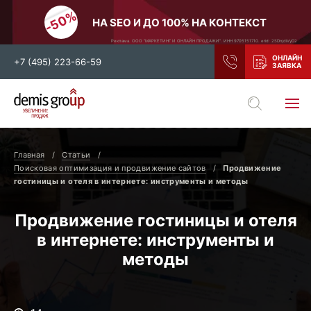
НА SEO И ДО 100% НА КОНТЕКСТ
Реклама. ООО "МАРКЕТИНГ И ОНЛАЙН ПРОДАЖИ". ИНН 9705151710. erid: 2SDnjdiVyD2
+7 (495) 223-66-59
Выберите свой город
Москва
Санкт-Петербург
Главная
Статьи
Нижний Новгород
Тамбов
Поисковая оптимизация и продвижение сайтов
Продвижение
гостиницы и отеля в интернете: инструменты и методы
Воронеж
Тула
Новосибирск
Екатеринбург
Продвижение гостиницы и отеля
Самара
Ростов-на-Дону
в интернете: инструменты и
Казань
методы
и все регионы РФ