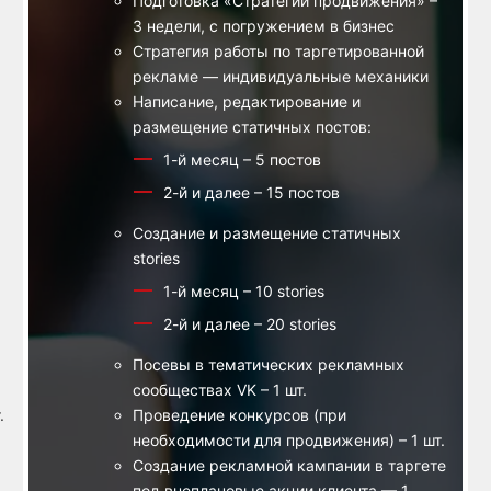
Подготовка «Стратегии продвижения» –
3 недели, с погружением в бизнес
Стратегия работы по таргетированной
рекламе — индивидуальные механики
Написание, редактирование и
размещение статичных постов:
1-й месяц – 5 постов
2-й и далее – 15 постов
Создание и размещение статичных
stories
1-й месяц – 10 stories
2-й и далее – 20 stories
Посевы в тематических рекламных
сообществах VK – 1 шт.
.
Проведение конкурсов (при
необходимости для продвижения) – 1 шт.
Создание рекламной кампании в таргете
под внеплановые акции клиента — 1