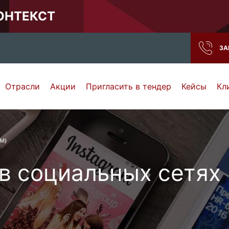
КОНТЕКСТ
ЗА
Отрасли
Акции
Пригласить в тендер
Кейсы
Кл
Нижний Новгород
Тамбов
Самара
Ростов-на-Дону
MM)
 в социальных сетях