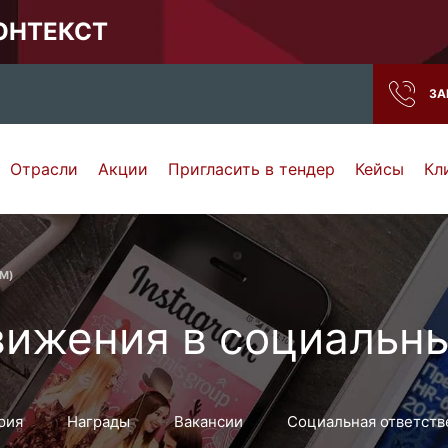
КОНТЕКСТ
ЗА
Отрасли
Акции
Пригласить в тендер
Кейсы
Кл
Нижний Новгород
Тамбов
Самара
Ростов-на-Дону
MM)
ижения в социальны
рия
Награды
Вакансии
Социальная ответств