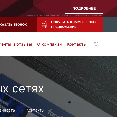
ПОДРОБНЕЕ
Реклама. ООО "МАРКЕТИНГ И ОНЛАЙН ПРОДАЖИ". ИНН 9705151710. erid: 2SDnjdiVyD2
ПОЛУЧИТЬ КОММЕРЧЕСКОЕ
КАЗАТЬ ЗВОНОК
ПРЕДЛОЖЕНИЕ
иенты и отзывы
О компании
Контакты
Воронеж
Тула
Казань
и все регионы РФ
х сетях
енность
Контакты