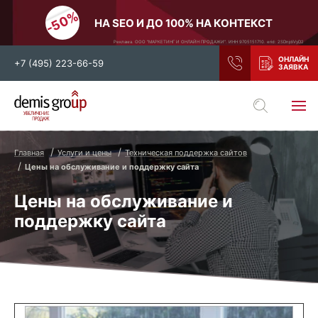
НА SEO И ДО 100% НА КОНТЕКСТ
Реклама. ООО "МАРКЕТИНГ И ОНЛАЙН ПРОДАЖИ". ИНН 9705151710. erid: 2SDnjdiVyD2
+7 (495) 223-66-59
Выберите свой город
Москва
Санкт-Петербург
Главная
Услуги и цены
Техническая поддержка сайтов
Нижний Новгород
Тамбов
Цены на обслуживание и поддержку сайта
Воронеж
Тула
Цены на обслуживание и
Новосибирск
Екатеринбург
поддержку сайта
Самара
Ростов-на-Дону
Казань
и все регионы РФ