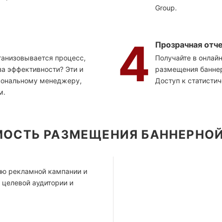
Group.
4
Прозрачная отч
ганизовывается процесс,
Получайте в онлай
а эффективности? Эти и
размещения баннер
сональному менеджеру,
Доступ к статисти
м.
МОСТЬ РАЗМЕЩЕНИЯ БАННЕРНО
ию рекламной кампании и
 целевой аудитории и