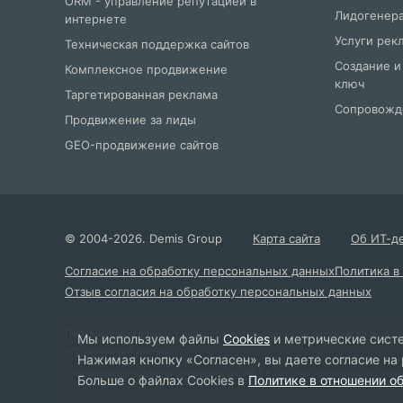
ORM - управление репутацией в
Лидогенера
интернете
Услуги рек
Техническая поддержка сайтов
Создание и
Комплексное продвижение
ключ
Таргетированная реклама
Сопровожде
Продвижение за лиды
GEO-продвижение сайтов
©
2004
-2026.
Demis Group
Карта сайта
Об ИТ-д
Согласие на обработку персональных данных
Политика в
Отзыв согласия на обработку персональных данных
Персональные данные опубликованы на сайте при наличии правовых о
Мы используем файлы
Cookies
и метрические систе
персональных данных.
Нажимая кнопку «Согласен», вы даете согласие на
Утверждение «Диджитал-агентство № 1 в России» основано на заним
Больше о файлах Cookies в
Политике в отношении о