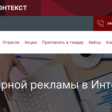
КОНТЕКСТ
ЗА
Отрасли
Акции
Пригласить в тендер
Кейсы
Кл
Нижний Новгород
Тамбов
Самара
Ростов-на-Дону
рной рекламы в Инт