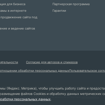
ция для бизнеса
Партнерская программа
ламы в интернете
Гарантии
 продвижение сайта под
ние и ведение сайтов
еятельности
Согласие для авторов и спикеров
 отношении обработки персональных данных
Пользовательское сог
снований в соответствии с ч. 1 ст. 6 и ст. 10.1 152-ФЗ. Субъектами установлен
мы (Яндекс. Метрика), чтобы улучшить работу сайта и предост
 размещение файлов Cookies и обработку данных метрических с
аемой первой позиции в рейтинге digital-агентств от портала
ratingruneta.ru
бработки персональных данных
.