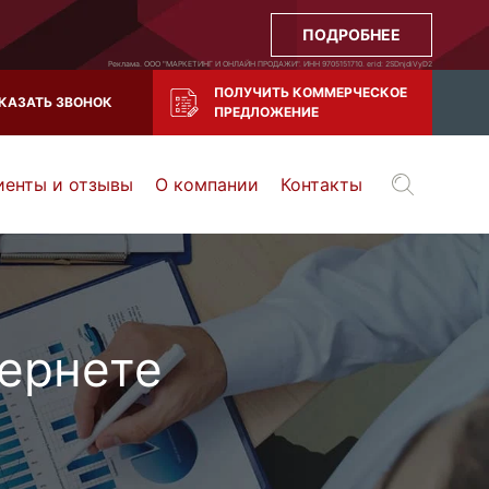
ПОДРОБНЕЕ
Реклама. ООО "МАРКЕТИНГ И ОНЛАЙН ПРОДАЖИ". ИНН 9705151710. erid: 2SDnjdiVyD2
ПОЛУЧИТЬ КОММЕРЧЕСКОЕ
КАЗАТЬ ЗВОНОК
ПРЕДЛОЖЕНИЕ
иенты и отзывы
О компании
Контакты
Воронеж
Тула
Казань
и все регионы РФ
ернете