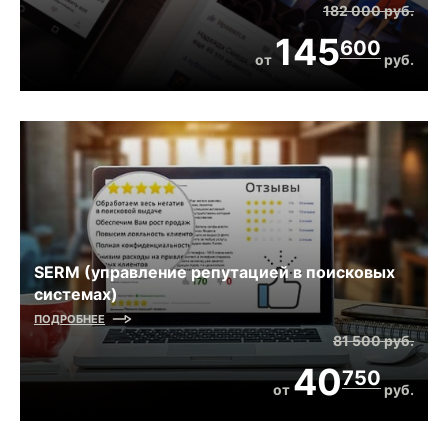
182 000
руб.
145
600
от
руб.
SERM (управление репутацией в поисковых
системах)
ПОДРОБНЕЕ
81 500
руб.
40
750
от
руб.