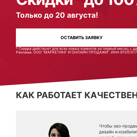
Только до 20 августа!
ОСТАВИТЬ ЗАЯВКУ
* Скидка действует для всех новых клиентов на первый месяц с д
Реклама. ООО “МАРКЕТИНГ И ОНЛАЙН ПРОДАЖИ”. ИНН 9705151710
КАК РАБОТАЕТ КАЧЕСТВЕ
Чтобы seo-продви
дизайн и юзабили