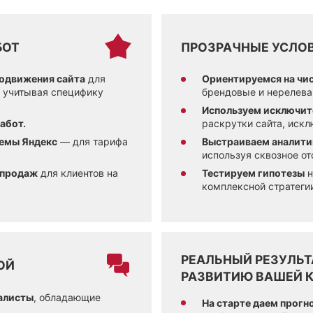
БОТ
ПРОЗРАЧНЫЕ УСЛО
одвижения сайта
для
Ориентируемся на чи
, учитывая специфику
брендовые и нерелева
Используем исключит
абот.
раскрутки сайта, иск
темы Яндекс
— для тарифа
Выстраиваем аналити
используя сквозное о
 продаж
для клиентов на
Тестируем гипотезы
н
комплексной стратеги
РЕАЛЬНЫЙ РЕЗУЛЬ
ОЙ
РАЗВИТИЮ ВАШЕЙ 
алисты
, обладающие
На старте даем прогн