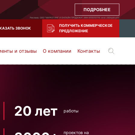
ПОДРОБНЕЕ
Реклама. ООО "МАРКЕТИНГ И ОНЛАЙН ПРОДАЖИ". ИНН 9705151710. erid: 2SDnjdiVyD2
ПОЛУЧИТЬ КОММЕРЧЕСКОЕ
КАЗАТЬ ЗВОНОК
ПРЕДЛОЖЕНИЕ
иенты и отзывы
О компании
Контакты
Воронеж
Тула
Казань
и все регионы РФ
20 лет
работы
проектов на