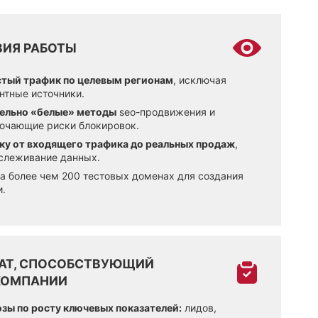
ВИЯ РАБОТЫ
стый трафик по целевым регионам
, исключая
нтные источники.
ельно «белые» методы
seo-продвижения и
лючающие риски блокировок.
ку от входящего трафика до реальных продаж
,
тслеживание данных.
а более чем 200 тестовых доменах для создания
и.
ТАТ, СПОСОБСТВУЮЩИЙ
КОМПАНИИ
озы по росту ключевых показателей:
лидов,