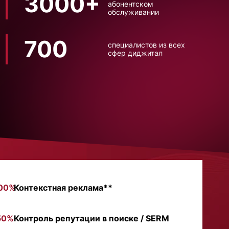
3000+
абонентском
обслуживании
700
специалистов из всех
сфер диджитал
00%
Контекстная реклама**
50%
Контроль репутации в поиске / SERM