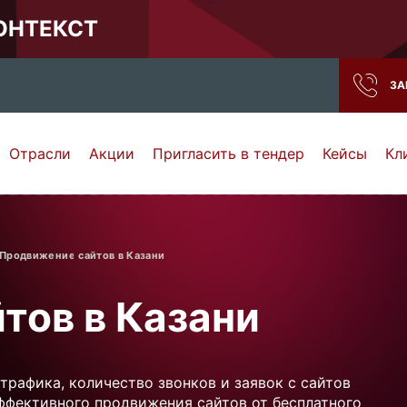
КОНТЕКСТ
ЗА
Отрасли
Акции
Пригласить в тендер
Кейсы
Кл
Нижний Новгород
Тамбов
Самара
Ростов-на-Дону
Продвижение сайтов в Казани
тов в Казани
трафика, количество звонков и заявок с сайтов
эффективного продвижения сайтов от бесплатного