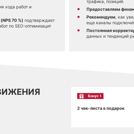
трафика, позиций.
я хода работ и
Предоставляем финан
Рекомендуем
, как ув
(NPS 70 %)
подтверждает
еще каналы подключит
абот по SEO-оптимизацит
Постоянная корректи
данных и тенденций р
ДВИЖЕНИЯ
Бонус 1
2 чек-листа в подарок