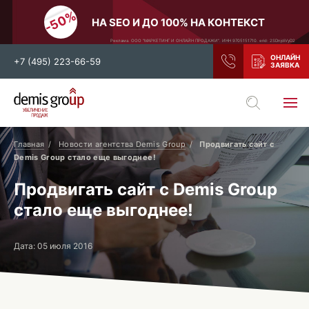
НА SEO И ДО 100% НА КОНТЕКСТ
Реклама. ООО "МАРКЕТИНГ И ОНЛАЙН ПРОДАЖИ". ИНН 9705151710. erid: 2SDnjdiVyD2
+7 (495) 223-66-59
Выберите свой город
Москва
Санкт-Петербург
Главная
Новости агентства Demis Group
Продвигать сайт с
Demis Group стало еще выгоднее!
Нижний Новгород
Тамбов
Продвигать сайт с Demis Group
Воронеж
Тула
стало еще выгоднее!
Новосибирск
Екатеринбург
Самара
Ростов-на-Дону
Дата: 05 июля 2016
Казань
и все регионы РФ