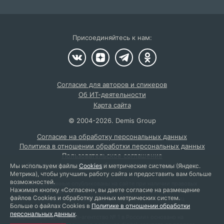
Присоединяйтесь к нам:
Согласие для авторов и спикеров
Об ИТ-деятельности
Карта сайта
©
2004
-2026.
Demis Group
Согласие на обработку персональных данных
Политика в отношении обработки персональных данных
Пользовательское соглашение
Отзыв согласия на обработку персональных данных
Мы используем файлы
Cookies
и метрические системы (Яндекс.
Метрика), чтобы улучшить работу сайта и предоставить вам больше
возможностей.
Персональные данные опубликованы на сайте при наличии правовых
Нажимая кнопку «Согласен», вы даете согласие на размещение
оснований в соответствии с ч. 1 ст. 6 и ст. 10.1 152-ФЗ. Субъектами
файлов Cookies и обработку данных метрических систем.
установлены запреты на обработку неограниченным кругом лиц
Больше о файлах Cookies в
Политике в отношении обработки
опубликованных персональных данных.
персональных данных
.
Утверждение «Диджитал-агентство № 1 в России» основано на