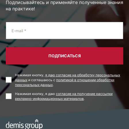
Подписывайтесь и применяйте полученные знания
на практике!
E-mail *
ПОДПИСАТЬСЯ
Нажимая кнопку,
я даю согласие на обработку персональных
данных
и соглашаюсь с
политикой в отношении обработки
персональных данных
.
Нажимая кнопку, я даю
согласие на получение рассылки
рекламно-информационных материалов
.