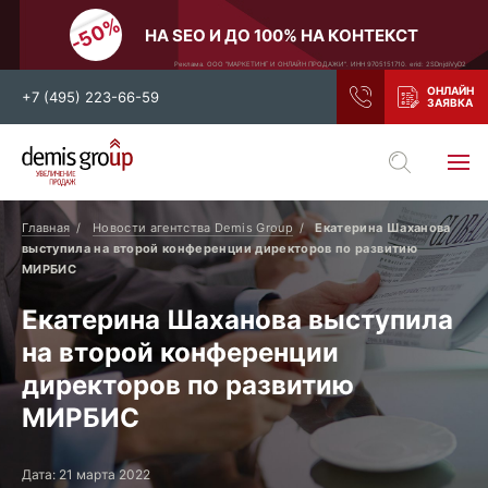
НА SEO И ДО 100% НА КОНТЕКСТ
Реклама. ООО "МАРКЕТИНГ И ОНЛАЙН ПРОДАЖИ". ИНН 9705151710. erid: 2SDnjdiVyD2
+7 (495) 223-66-59
Выберите свой город
Москва
Санкт-Петербург
Главная
Новости агентства Demis Group
Екатерина Шаханова
выступила на второй конференции директоров по развитию
Нижний Новгород
Тамбов
МИРБИС
Воронеж
Тула
Екатерина Шаханова выступила
Новосибирск
Екатеринбург
на второй конференции
Самара
Ростов-на-Дону
директоров по развитию
Казань
и все регионы РФ
МИРБИС
Дата: 21 марта 2022