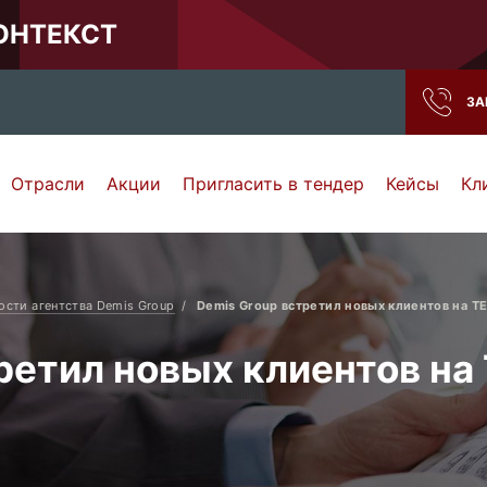
КОНТЕКСТ
ЗА
Отрасли
Акции
Пригласить в тендер
Кейсы
Кл
Нижний Новгород
Тамбов
Самара
Ростов-на-Дону
ости агентства Demis Group
Demis Group встретил новых клиентов на 
ретил новых клиентов н