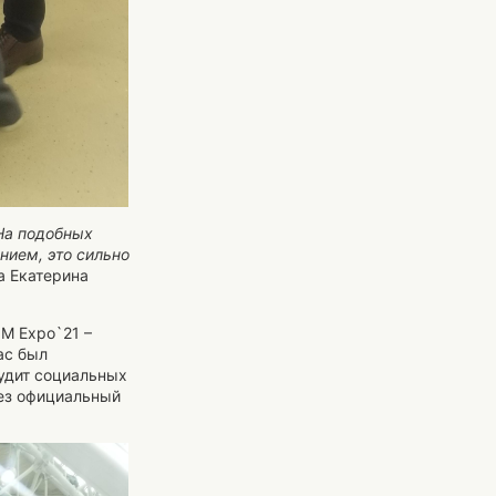
 На подобных
ием, это сильно
а Екатерина
M Expo`21 –
ас был
аудит социальных
рез официальный