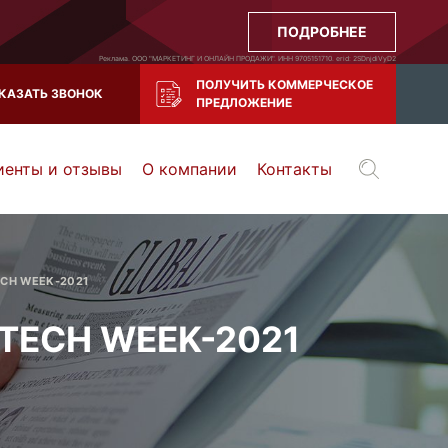
ПОДРОБНЕЕ
Реклама. ООО "МАРКЕТИНГ И ОНЛАЙН ПРОДАЖИ". ИНН 9705151710. erid: 2SDnjdiVyD2
ПОЛУЧИТЬ КОММЕРЧЕСКОЕ
КАЗАТЬ ЗВОНОК
ПРЕДЛОЖЕНИЕ
иенты и отзывы
О компании
Контакты
Воронеж
Тула
Казань
и все регионы РФ
TECH WEEK-2021
а TECH WEEK-2021