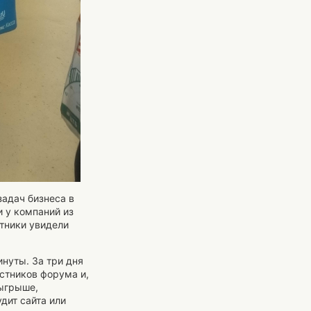
адач бизнеса в
и у компаний из
стники увидели
инуты. За три дня
стников форума и,
зыгрыше,
дит сайта или