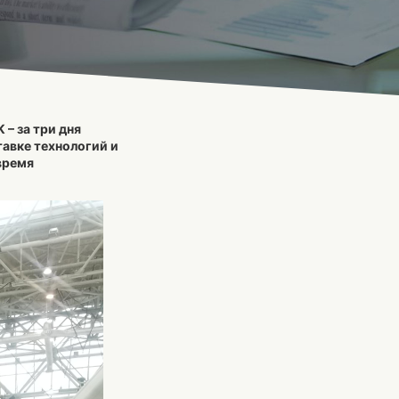
– за три дня
тавке технологий и
время