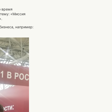
о время
 тему: «Миссия
».
 бизнеса, например: