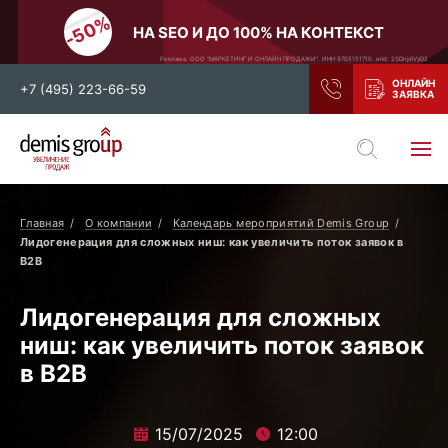
НА SEO И ДО 100% НА КОНТЕКСТ
Реклама. ООО "МАРКЕТИНГ И ОНЛАЙН ПРОДАЖИ". ИНН 9705151710. erid: 2SDnjdiVyD2
+7 (495) 223-66-59
Выберите свой город
Москва
Санкт-Петербург
Главная
О компании
Календарь мероприятий Demis Group
Нижний Новгород
Тамбов
Лидогенерация для сложных ниш: как увеличить поток заявок в
B2B
Воронеж
Тула
Новосибирск
Екатеринбург
Лидогенерация для сложных
Самара
Ростов-на-Дону
ниш: как увеличить поток заявок
в B2B
Казань
и все регионы РФ
15/07/2025
12:00