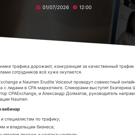
01/07/2026
12:00
чники трафика дорожают, конкуренция за качественный трафик 
илами сотрудников всё хуже окупается.
Exchange и Naumen Erudite Voiceout проведут совместный онлай
та с лидами в СРА-маркетинге. Спикерами выступят Екатерина 
тор CPAExchange, и Александр Долматов, руководитель направ
зации Naumen
н вебинар
и специалистам по трафику;
ям и владельцам бизнеса;
 отделов продаж и контакт-центров;