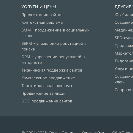
УСЛУГИ И ЦЕНЫ
ДРУГИЕ
Продвижение сайтов
Юзабили
Контекстная реклама
Создание
SMM - продвижение в социальных
Медийна
сетях
SEO-ауди
SERM - управление репутацией в
Продвиже
поиске
Маркетол
ORM - управление репутацией в
Лидогене
интернете
Услуги р
Техническая поддержка сайтов
Создание
Комплексное продвижение
ключ
Таргетированная реклама
Сопровож
Продвижение за лиды
GEO-продвижение сайтов
©
2004
-2026.
Demis Group
Карта сайта
Об ИТ-дея