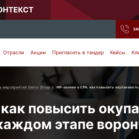
КОНТЕКСТ
ЗА
Отрасли
Акции
Пригласить в тендер
Кейсы
Кл
Нижний Новгород
Тамбов
Самара
Ростов-на-Дону
ь мероприятий Demis Group
ИИ-звонки в СРА: как повысить окупаемость
 как повысить окуп
каждом этапе ворон