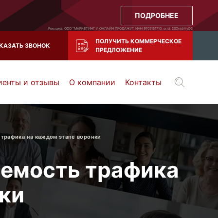
ПОДРОБНЕЕ
Реклама. ООО "МАРКЕТИНГ И ОНЛАЙН ПРОДАЖИ". ИНН 9705151710. erid: 2SDnjdiVyD2
ПОЛУЧИТЬ КОММЕРЧЕСКОЕ
КАЗАТЬ ЗВОНОК
ПРЕДЛОЖЕНИЕ
иенты и отзывы
О компании
Контакты
Воронеж
Тула
Казань
и все регионы РФ
 трафика на каждом этапе воронки
аемость трафика
ки