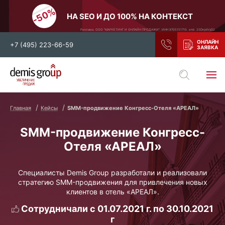
НА SEO И ДО 100% НА КОНТЕКСТ
Реклама. ООО "МАРКЕТИНГ И ОНЛАЙН ПРОДАЖИ". ИНН 9705151710. erid: 2SDnjdiVyD2
+7 (495) 223-66-59
Выберите свой город
Москва
Санкт-Петербург
Главная
Кейсы
SMM-продвижение Конгресс-Отеля «АРЕАЛ»
Нижний Новгород
Тамбов
SMM-продвижение Конгресс-
Воронеж
Тула
Отеля «АРЕАЛ»
Новосибирск
Екатеринбург
Самара
Ростов-на-Дону
Специалисты Demis Group разработали и реализовали
стратегию SMM-продвижения для привлечения новых
Казань
и все регионы РФ
клиентов в отель «АРЕАЛ».
Сотрудничали с 01.07.2021 г. по 30.10.2021
г