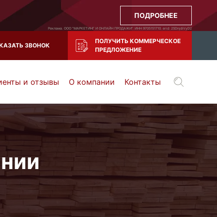
ПОДРОБНЕЕ
Реклама. ООО "МАРКЕТИНГ И ОНЛАЙН ПРОДАЖИ". ИНН 9705151710. erid: 2SDnjdiVyD2
ПОЛУЧИТЬ КОММЕРЧЕСКОЕ
КАЗАТЬ ЗВОНОК
ПРЕДЛОЖЕНИЕ
иенты и отзывы
О компании
Контакты
Воронеж
Тула
Казань
и все регионы РФ
ании