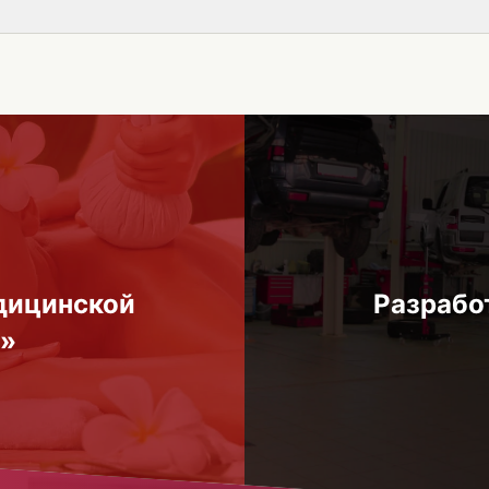
дицинской
Разрабо
к»