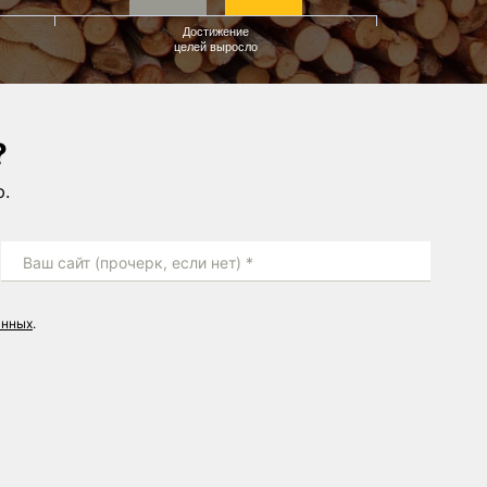
Достижение
целей выросло
?
ю.
Ваш сайт (прочерк, если нет) *
анных
.