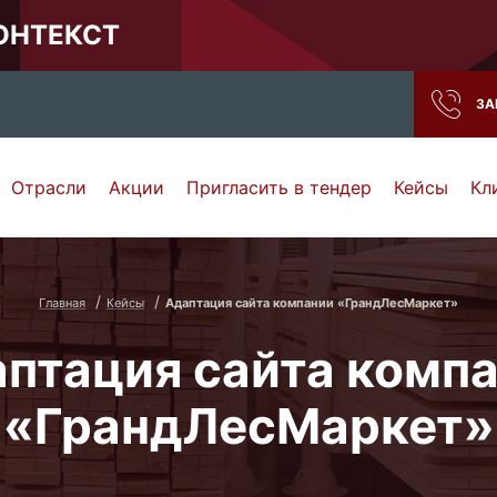
КОНТЕКСТ
ЗА
Отрасли
Акции
Пригласить в тендер
Кейсы
Кл
Нижний Новгород
Тамбов
Самара
Ростов-на-Дону
Главная
Кейсы
Адаптация сайта компании «ГрандЛесМаркет»
птация сайта комп
«ГрандЛесМаркет»