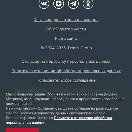
Согласие для авторов и спикеров
Об ИТ-деятельности
Карта сайта
©
2004
-2026.
Demis Group
Согласие на обработку персональных данных
Политика в отношении обработки персональных данных
Пользовательское соглашение
Отзыв согласия на обработку персональных данных
Мы используем файлы
Cookies
и метрические системы (Яндекс.
Метрика), чтобы улучшить работу сайта и предоставить вам больше
возможностей.
Персональные данные опубликованы на сайте при наличии правовых
Нажимая кнопку «Согласен», вы даете согласие на размещение
оснований в соответствии с ч. 1 ст. 6 и ст. 10.1 152-ФЗ. Субъектами
файлов Cookies и обработку данных метрических систем.
установлены запреты на обработку неограниченным кругом лиц
Больше о файлах Cookies в
Политике в отношении обработки
опубликованных персональных данных.
персональных данных
.
Утверждение «Диджитал-агентство № 1 в России» основано на
занимаемой первой позиции в рейтинге digital-агентств от портала