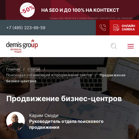
НА SEO И ДО 100% НА КОНТЕКСТ
Реклама. ООО "МАРКЕТИНГ И ОНЛАЙН ПРОДАЖИ". ИНН 9705151710. erid: 2SDnjdiVyD2
+7 (495) 223-66-59
Выберите свой город
Москва
Санкт-Петербург
Главная
Статьи
Нижний Новгород
Тамбов
Поисковая оптимизация и продвижение сайтов
Продвижение
бизнес-центров
Воронеж
Тула
Новосибирск
Екатеринбург
Продвижение бизнес-центров
Самара
Ростов-на-Дону
Казань
и все регионы РФ
Карим Смуди
Руководитель отдела поискового
продвижения