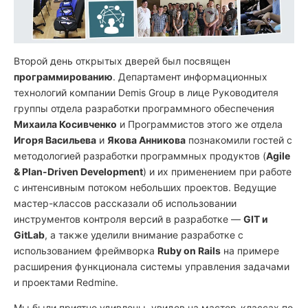
Второй день открытых дверей был посвящен
программированию
. Департамент информационных
технологий компании Demis Group в лице Руководителя
группы отдела разработки программного обеспечения
Михаила Косивченко
и Программистов этого же отдела
Игоря Васильева
и
Якова Анникова
познакомили гостей с
методологией разработки программных продуктов (
Agile
& Plan-Driven Development
) и их применением при работе
с интенсивным потоком небольших проектов. Ведущие
мастер-классов рассказали об использовании
инструментов контроля версий в разработке —
GIT и
GitLab
, а также уделили внимание разработке с
использованием фреймворка
Ruby on Rails
на примере
расширения функционала системы управления задачами
и проектами Redmine.
Мы были приятно удивлены, увидев на мастер-классах по