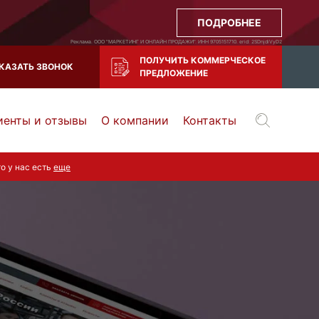
ПОДРОБНЕЕ
Реклама. ООО "МАРКЕТИНГ И ОНЛАЙН ПРОДАЖИ". ИНН 9705151710. erid: 2SDnjdiVyD2
ПОЛУЧИТЬ КОММЕРЧЕСКОЕ
КАЗАТЬ ЗВОНОК
ПРЕДЛОЖЕНИЕ
иенты и отзывы
О компании
Контакты
Воронеж
Тула
то у нас есть
еще
Казань
и все регионы РФ