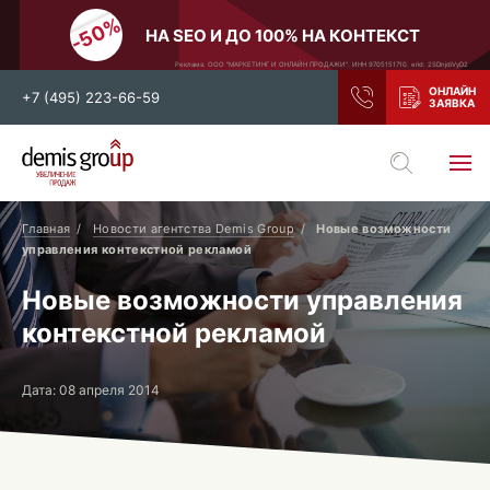
НА SEO И ДО 100% НА КОНТЕКСТ
Реклама. ООО "МАРКЕТИНГ И ОНЛАЙН ПРОДАЖИ". ИНН 9705151710. erid: 2SDnjdiVyD2
+7 (495) 223-66-59
Выберите свой город
Москва
Санкт-Петербург
Главная
Новости агентства Demis Group
Новые возможности
управления контекстной рекламой
Нижний Новгород
Тамбов
Новые возможности управления
Воронеж
Тула
контекстной рекламой
Новосибирск
Екатеринбург
Самара
Ростов-на-Дону
Дата: 08 апреля 2014
Казань
и все регионы РФ