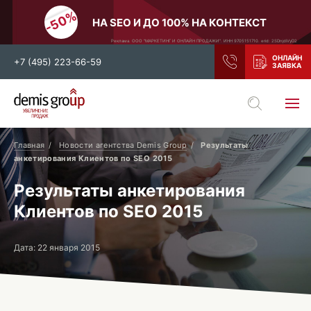
НА SEO И ДО 100% НА КОНТЕКСТ
Реклама. ООО "МАРКЕТИНГ И ОНЛАЙН ПРОДАЖИ". ИНН 9705151710. erid: 2SDnjdiVyD2
+7 (495) 223-66-59
Выберите свой город
Москва
Санкт-Петербург
Главная
Новости агентства Demis Group
Результаты
анкетирования Клиентов по SEO 2015
Нижний Новгород
Тамбов
Результаты анкетирования
Воронеж
Тула
Клиентов по SEO 2015
Новосибирск
Екатеринбург
Самара
Ростов-на-Дону
Дата: 22 января 2015
Казань
и все регионы РФ