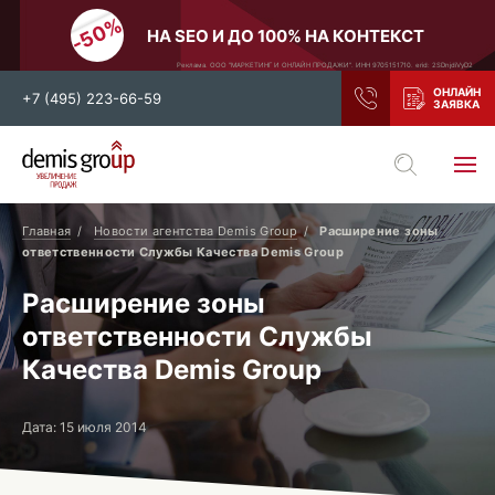
НА SEO И ДО 100% НА КОНТЕКСТ
Реклама. ООО "МАРКЕТИНГ И ОНЛАЙН ПРОДАЖИ". ИНН 9705151710. erid: 2SDnjdiVyD2
+7 (495) 223-66-59
Выберите свой город
Москва
Санкт-Петербург
Главная
Новости агентства Demis Group
Расширение зоны
ответственности Службы Качества Demis Group
Нижний Новгород
Тамбов
Расширение зоны
Воронеж
Тула
ответственности Службы
Новосибирск
Екатеринбург
Качества Demis Group
Самара
Ростов-на-Дону
Казань
и все регионы РФ
Дата: 15 июля 2014