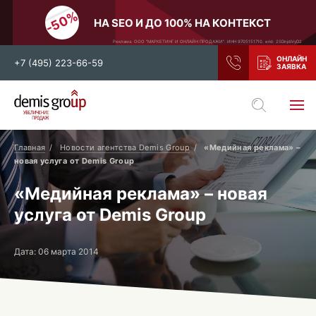
НА SEO И ДО 100% НА КОНТЕКСТ
Реклама. ООО "МАРКЕТИНГ И ОНЛАЙН ПРОДАЖИ". ИНН 9705151710. erid: 2SDnjdiVyD2
+7 (495) 223-66-59
Выберите свой город
Москва
Санкт-Петербург
Главная
Новости агентства Demis Group
«Медийная реклама» –
новая услуга от Demis Group
Нижний Новгород
Тамбов
«Медийная реклама» – новая
Воронеж
Тула
услуга от Demis Group
Новосибирск
Екатеринбург
Самара
Ростов-на-Дону
Дата: 06 марта 2014
Казань
и все регионы РФ