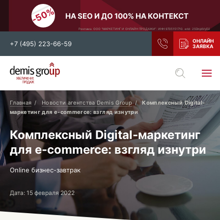
НА SEO И ДО 100% НА КОНТЕКСТ
Реклама. ООО "МАРКЕТИНГ И ОНЛАЙН ПРОДАЖИ". ИНН 9705151710. erid: 2SDnjdiVyD2
+7 (495) 223-66-59
Выберите свой город
Москва
Санкт-Петербург
Главная
Новости агентства Demis Group
Комплексный Digital-
маркетинг для e-commerce: взгляд изнутри
Нижний Новгород
Тамбов
Комплексный Digital-маркетинг
Воронеж
Тула
для e-commerce: взгляд изнутри
Новосибирск
Екатеринбург
Самара
Ростов-на-Дону
Online бизнес-завтрак
Казань
и все регионы РФ
Дата: 15 февраля 2022