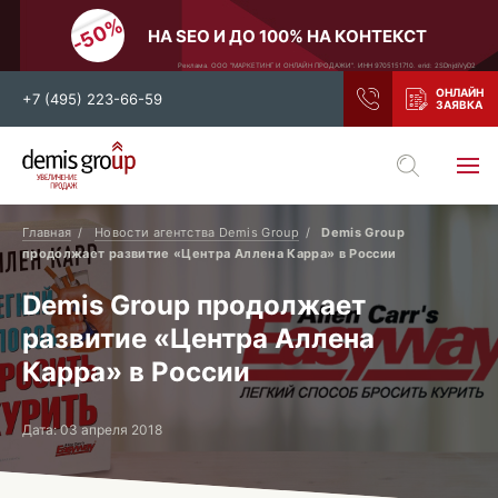
НА SEO И ДО 100% НА КОНТЕКСТ
Реклама. ООО "МАРКЕТИНГ И ОНЛАЙН ПРОДАЖИ". ИНН 9705151710. erid: 2SDnjdiVyD2
+7 (495) 223-66-59
Выберите свой город
Москва
Санкт-Петербург
Главная
Новости агентства Demis Group
Demis Group
продолжает развитие «Центра Аллена Карра» в России
Нижний Новгород
Тамбов
Demis Group продолжает
Воронеж
Тула
развитие «Центра Аллена
Новосибирск
Екатеринбург
Карра» в России
Самара
Ростов-на-Дону
Казань
и все регионы РФ
Дата: 03 апреля 2018