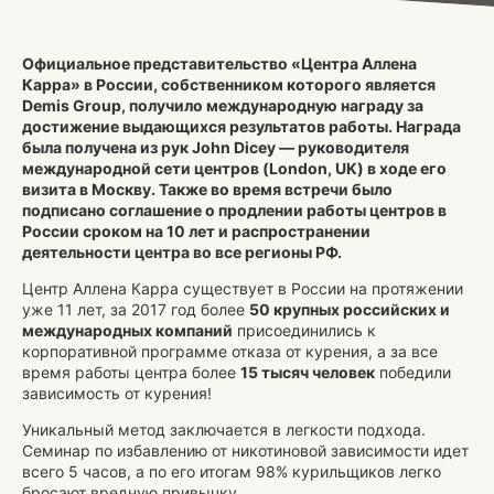
Официальное представительство «Центра Аллена
Карра» в России, собственником которого является
Demis Group, получило международную награду за
достижение выдающихся результатов работы.
Награда
была получена из рук John Dicey — руководителя
международной сети центров (London, UK) в ходе его
визита в Москву. Также во время встречи было
подписано соглашение о продлении работы центров в
России сроком на 10 лет и распространении
деятельности центра во все регионы РФ.
Центр Аллена Карра существует в России на протяжении
уже 11 лет, за 2017 год более
50 крупных российских и
международных компаний
присоединились к
корпоративной программе отказа от курения, а за все
время работы центра более
15 тысяч человек
победили
зависимость от курения!
Уникальный метод заключается в легкости подхода.
Семинар по избавлению от никотиновой зависимости идет
всего 5 часов, а по его итогам 98% курильщиков легко
бросают вредную привычку.