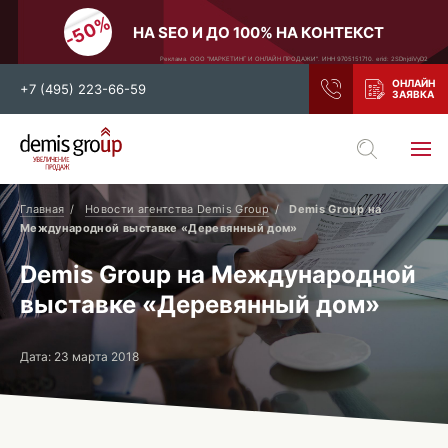
НА SEO И ДО 100% НА КОНТЕКСТ
Реклама. ООО "МАРКЕТИНГ И ОНЛАЙН ПРОДАЖИ". ИНН 9705151710. erid: 2SDnjdiVyD2
+7 (495) 223-66-59
Выберите свой город
Москва
Санкт-Петербург
Главная
Новости агентства Demis Group
Demis Group на
Международной выставке «Деревянный дом»
Нижний Новгород
Тамбов
Demis Group на Международной
Воронеж
Тула
выставке «Деревянный дом»
Новосибирск
Екатеринбург
Самара
Ростов-на-Дону
Дата: 23 марта 2018
Казань
и все регионы РФ