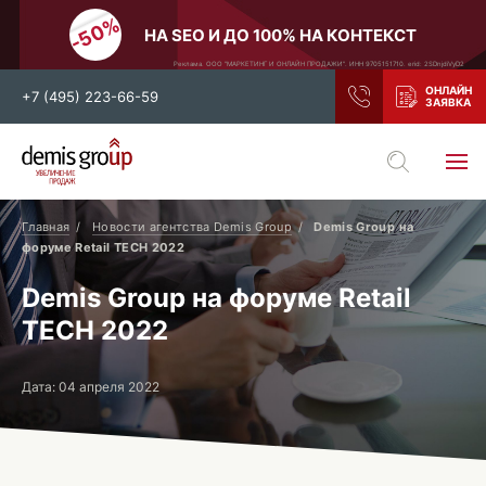
НА SEO И ДО 100% НА КОНТЕКСТ
Реклама. ООО "МАРКЕТИНГ И ОНЛАЙН ПРОДАЖИ". ИНН 9705151710. erid: 2SDnjdiVyD2
+7 (495) 223-66-59
Выберите свой город
Москва
Санкт-Петербург
Главная
Новости агентства Demis Group
Demis Group на
форуме Retail TECH 2022
Нижний Новгород
Тамбов
Demis Group на форуме Retail
Воронеж
Тула
TECH 2022
Новосибирск
Екатеринбург
Самара
Ростов-на-Дону
Дата: 04 апреля 2022
Казань
и все регионы РФ