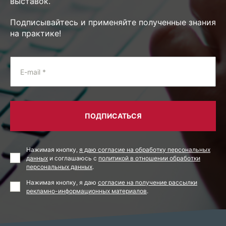
выставок.
Подписывайтесь и применяйте полученные знания
на практике!
E-mail *
ПОДПИСАТЬСЯ
Нажимая кнопку,
я даю согласие на обработку персональных
данных
и соглашаюсь с
политикой в отношении обработки
персональных данных
.
Нажимая кнопку, я даю
согласие на получение рассылки
рекламно-информационных материалов
.