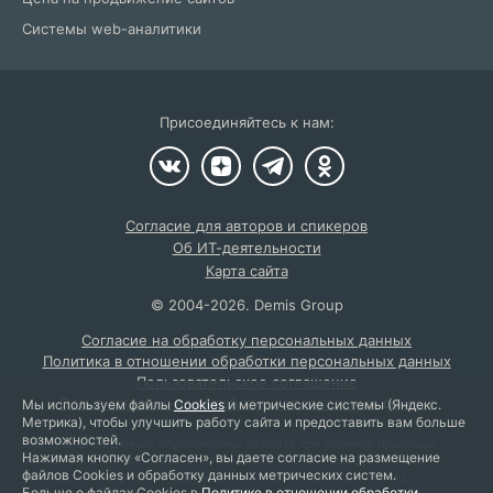
Системы web-аналитики
Присоединяйтесь к нам:
Согласие для авторов и спикеров
Об ИТ-деятельности
Карта сайта
©
2004
-2026.
Demis Group
Согласие на обработку персональных данных
Политика в отношении обработки персональных данных
Пользовательское соглашение
Отзыв согласия на обработку персональных данных
Мы используем файлы
Cookies
и метрические системы (Яндекс.
Метрика), чтобы улучшить работу сайта и предоставить вам больше
возможностей.
Персональные данные опубликованы на сайте при наличии правовых
Нажимая кнопку «Согласен», вы даете согласие на размещение
оснований в соответствии с ч. 1 ст. 6 и ст. 10.1 152-ФЗ. Субъектами
файлов Cookies и обработку данных метрических систем.
установлены запреты на обработку неограниченным кругом лиц
Больше о файлах Cookies в
Политике в отношении обработки
опубликованных персональных данных.