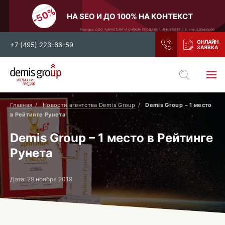
НА SEO И ДО 100% НА КОНТЕКСТ
Реклама. ООО "МАРКЕТИНГ И ОНЛАЙН ПРОДАЖИ". ИНН 9705151710. erid: 2SDnjdiVyD2
+7 (495) 223-66-59
Выберите свой город
Москва
Санкт-Петербург
Главная
Новости агентства Demis Group
Demis Group – 1 место
в Рейтинге Рунета
Нижний Новгород
Тамбов
Demis Group – 1 место в Рейтинге
Воронеж
Тула
Рунета
Новосибирск
Екатеринбург
Самара
Ростов-на-Дону
Дата: 29 ноября 2019
Казань
и все регионы РФ