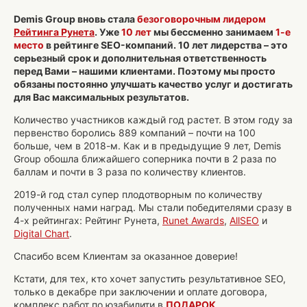
Demis Group вновь стала
безоговорочным лидером
Рейтинга Рунета
. Уже
10 лет
мы бессменно занимаем
1-е
место
в рейтинге SEO-компаний. 10 лет лидерства – это
серьезный срок и дополнительная ответственность
перед Вами – нашими клиентами. Поэтому мы просто
обязаны постоянно улучшать качество услуг и достигать
для Вас максимальных результатов.
Количество участников каждый год растет. В этом году за
первенство боролись 889 компаний – почти на 100
больше, чем в 2018-м. Как и в предыдущие 9 лет, Demis
Group обошла ближайшего соперника почти в 2 раза по
баллам и почти в 3 раза по количеству клиентов.
2019-й год стал супер плодотворным по количеству
полученных нами наград. Мы стали победителями сразу в
4-х рейтингах: Рейтинг Рунета,
Runet Awards
,
AllSEO
и
Digital Chart
.
Спасибо всем Клиентам за оказанное доверие!
Кстати, для тех, кто хочет запустить результативное SEO,
только в декабре при заключении и оплате договора,
комплекс работ по юзабилити в
ПОДАРОК
.