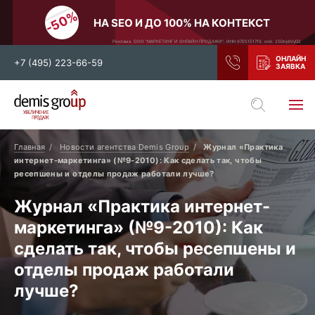
НА SEO И ДО 100% НА КОНТЕКСТ
Реклама. ООО "МАРКЕТИНГ И ОНЛАЙН ПРОДАЖИ". ИНН 9705151710. erid: 2SDnjdiVyD2
+7 (495) 223-66-59
Выберите свой город
Москва
Санкт-Петербург
Главная
Новости агентства Demis Group
Журнал «Практика
интернет-маркетинга» (№9-2010): Как сделать так, чтобы
Нижний Новгород
Тамбов
ресепшены и отделы продаж работали лучше?
Воронеж
Тула
Журнал «Практика интернет-
Новосибирск
Екатеринбург
маркетинга» (№9-2010): Как
Самара
Ростов-на-Дону
сделать так, чтобы ресепшены и
Казань
и все регионы РФ
отделы продаж работали
лучше?