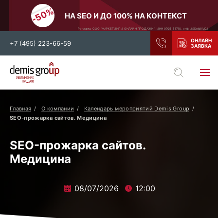
НА SEO И ДО 100% НА КОНТЕКСТ
Реклама. ООО "МАРКЕТИНГ И ОНЛАЙН ПРОДАЖИ". ИНН 9705151710. erid: 2SDnjdiVyD2
+7 (495) 223-66-59
Выберите свой город
Москва
Санкт-Петербург
Главная
О компании
Календарь мероприятий Demis Group
Нижний Новгород
Тамбов
SEO-прожарка сайтов. Медицина
Воронеж
Тула
SEO-прожарка сайтов.
Новосибирск
Екатеринбург
Медицина
Самара
Ростов-на-Дону
Казань
и все регионы РФ
08/07/2026
12:00