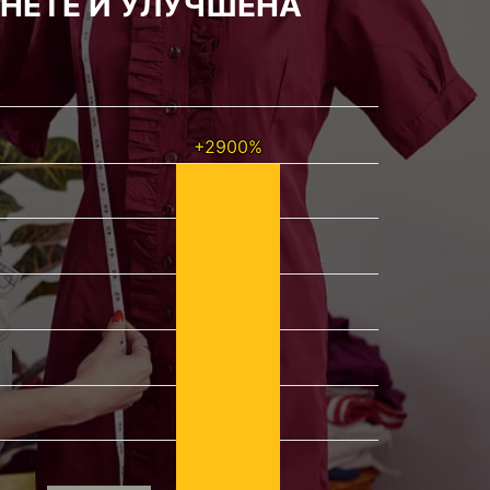
НЕТЕ И УЛУЧШЕНА
+2900%
+2900%