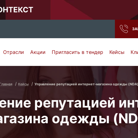
КОНТЕКСТ
ЗА
Отрасли
Акции
Пригласить в тендер
Кейсы
Кл
Нижний Новгород
Тамбов
Самара
Ростов-на-Дону
Главная
Кейсы
Управление репутацией интернет-магазина одежды (NDA
ение репутацией ин
агазина одежды (ND