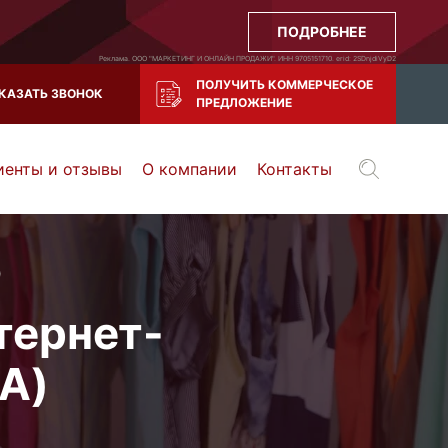
ПОДРОБНЕЕ
Реклама. ООО "МАРКЕТИНГ И ОНЛАЙН ПРОДАЖИ". ИНН 9705151710. erid: 2SDnjdiVyD2
ПОЛУЧИТЬ КОММЕРЧЕСКОЕ
КАЗАТЬ ЗВОНОК
ПРЕДЛОЖЕНИЕ
иенты и отзывы
О компании
Контакты
Воронеж
Тула
Казань
и все регионы РФ
)
тернет-
A)