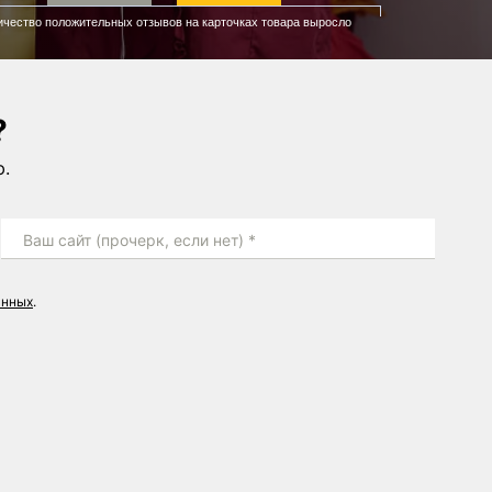
ичество положительных отзывов на карточках товара выросло
?
ю.
Ваш сайт (прочерк, если нет) *
анных
.