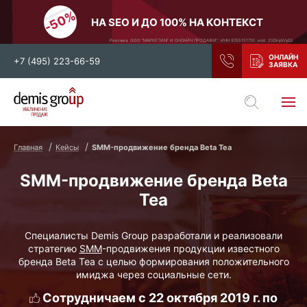
НА SEO И ДО 100% НА КОНТЕКСТ
Реклама. ООО "МАРКЕТИНГ И ОНЛАЙН ПРОДАЖИ". ИНН 9705151710. erid: 2SDnjdiVyD2
+7 (495) 223-66-59
Выберите свой город
Москва
Санкт-Петербург
Главная
Кейсы
SMM-продвижение бренда Beta Tea
Нижний Новгород
Тамбов
SMM-продвижение бренда Beta
Воронеж
Тула
Tea
Новосибирск
Екатеринбург
Самара
Ростов-на-Дону
Специалисты Demis Group разработали и реализовали
стратегию
SMM
-продвижения продукции известного
Казань
и все регионы РФ
бренда Beta Tea с целью формирования положительного
имиджа через социальные сети.
Сотрудничаем с 22 октября 2019 г. по